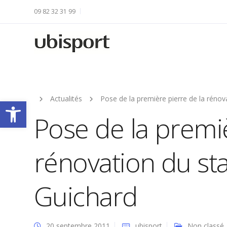
09 82 32 31 99
Actualités
Pose de la première pierre de la réno
Ouvrir la barre d’outils
Pose de la premiè
rénovation du st
Guichard
20 septembre 2011
ubisport
Non classé