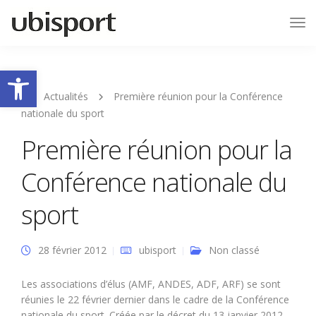
Tog
Nav
Ouvrir la barre d’outils
Actualités
Première réunion pour la Conférence
nationale du sport
Première réunion pour la
Conférence nationale du
sport
28 février 2012
ubisport
Non classé
Les associations d’élus (AMF, ANDES, ADF, ARF) se sont
réunies le 22 février dernier dans le cadre de la Conférence
nationale du sport. Créée par le décret du 13 janvier 2012,