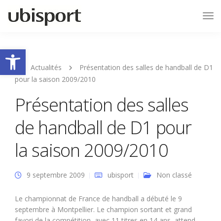
Tog
Nav
Ouvrir la barre d’outils
Actualités
Présentation des salles de handball de D1
pour la saison 2009/2010
Présentation des salles
de handball de D1 pour
la saison 2009/2010
9 septembre 2009
ubisport
Non classé
Le championnat de France de handball a débuté le 9
septembre à Montpellier. Le champion sortant et grand
favori de la compétition, avec 11 titres en 14 ans, attend