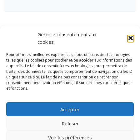
Gérer le consentement aux
cookies
Pour offrir les meilleures expériences, nous utilisons des technologies
telles que les cookies pour stocker et/ou accéder aux informations des
appareils. Le fait de consentir à ces technologies nous permettra de
traiter des données telles que le comportement de navigation ou les ID
uniques sur ce site. Le fait de ne pas consentir ou de retirer son
consentement peut avoir un effet négatif sur certaines caractéristiques
et fonctions.
Ubisport - Service en ligne pour la gestion des équipements sportifs
et de loisirs
Accepter
Contact
Politique de confidentialité
Refuser
Mentions légales
Administration
Voir les préférences