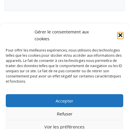
Gérer le consentement aux
cookies
Pour offrir les meilleures expériences, nous utilisons des technologies
telles que les cookies pour stocker et/ou accéder aux informations des
appareils. Le fait de consentir à ces technologies nous permettra de
traiter des données telles que le comportement de navigation ou les ID
uniques sur ce site. Le fait de ne pas consentir ou de retirer son
consentement peut avoir un effet négatif sur certaines caractéristiques
et fonctions.
Ubisport - Service en ligne pour la gestion des équipements sportifs
et de loisirs
Accepter
Contact
Politique de confidentialité
Refuser
Mentions légales
Administration
Voir les préférences