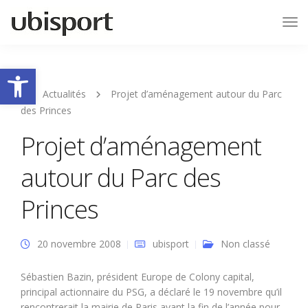
Tog
Nav
Ouvrir la barre d’outils
Actualités
Projet d’aménagement autour du Parc
des Princes
Projet d’aménagement
autour du Parc des
Princes
20 novembre 2008
ubisport
Non classé
Sébastien Bazin, président Europe de Colony capital,
principal actionnaire du PSG, a déclaré le 19 novembre qu’il
rencontrerait la mairie de Paris avant la fin de l’année pour