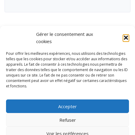
Gérer le consentement aux
cookies
Pour offrir les meilleures expériences, nous utilisons des technologies
telles que les cookies pour stocker et/ou accéder aux informations des
appareils. Le fait de consentir à ces technologies nous permettra de
traiter des données telles que le comportement de navigation ou les ID
uniques sur ce site. Le fait de ne pas consentir ou de retirer son
consentement peut avoir un effet négatif sur certaines caractéristiques
et fonctions.
Ubisport - Service en ligne pour la gestion des équipements sportifs
et de loisirs
Accepter
Contact
Politique de confidentialité
Refuser
Mentions légales
Administration
Voir les préférences