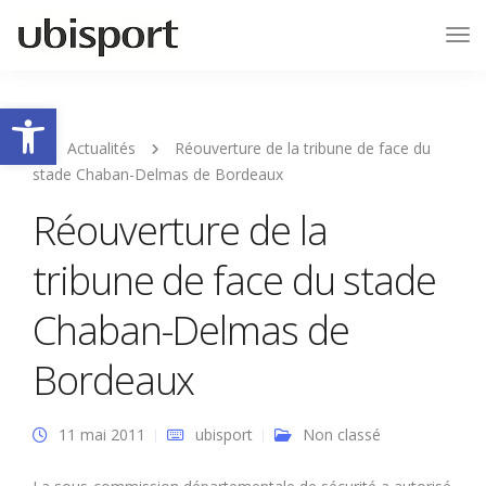
Tog
Nav
Ouvrir la barre d’outils
Actualités
Réouverture de la tribune de face du
stade Chaban-Delmas de Bordeaux
Réouverture de la
tribune de face du stade
Chaban-Delmas de
Bordeaux
11 mai 2011
ubisport
Non classé