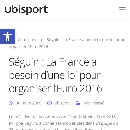
Tog
Nav
Ouvrir la barre d’outils
Actualités
Séguin : La France a besoin d’une loi pour
organiser l’Euro 2016
Séguin : La France a
besoin d’une loi pour
organiser l’Euro 2016
30 mars 2009
ubisport
Non classé
Le président de la commission ‘’Grands stades Euro 2016’’,
Philippe Séguin, a confié ses inquiétudes dans
L’Equipe
du
28 mars dans le cadre de la candidature française à