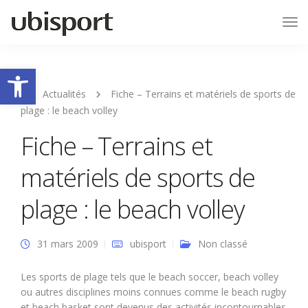
Tog
Nav
Ouvrir la barre d’outils
Actualités
Fiche – Terrains et matériels de sports de
plage : le beach volley
Fiche – Terrains et
matériels de sports de
plage : le beach volley
31 mars 2009
ubisport
Non classé
Les sports de plage tels que le beach soccer, beach volley
ou autres disciplines moins connues comme le beach rugby
et beach basket sont devenus des activités incontournables