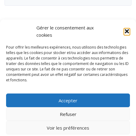
Gérer le consentement aux
cookies
Pour offrir les meilleures expériences, nous utilisons des technologies
telles que les cookies pour stocker et/ou accéder aux informations des
appareils. Le fait de consentir à ces technologies nous permettra de
traiter des données telles que le comportement de navigation ou les ID
uniques sur ce site. Le fait de ne pas consentir ou de retirer son
consentement peut avoir un effet négatif sur certaines caractéristiques
et fonctions.
Ubisport - Service en ligne pour la gestion des équipements sportifs
et de loisirs
Accepter
Contact
Politique de confidentialité
Refuser
Mentions légales
Administration
Voir les préférences