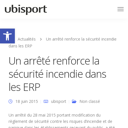
Tog
Nav
Ouvrir la barre d’outils
Actualités
Un arrêté renforce la sécurité incendie
dans les ERP
Un arrêté renforce la
sécurité incendie dans
les ERP
18 juin 2015
ubisport
Non classé
Un arrêté du 28 mai 2015 portant modification du
règlement de sécurité contre les risques d’incendie et de
panique dans les établissements recevant du public, a été