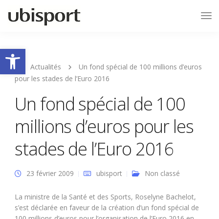
Tog
Nav
Ouvrir la barre d’outils
Actualités
Un fond spécial de 100 millions d’euros
pour les stades de l’Euro 2016
Un fond spécial de 100
millions d’euros pour les
stades de l’Euro 2016
23 février 2009
ubisport
Non classé
La ministre de la Santé et des Sports, Roselyne Bachelot,
s’est déclarée en faveur de la création d’un fond spécial de
100 millions d’euros pour l’organisation de l’Euro 2016 en