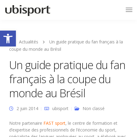
Tog
Nav
Ouvrir la barre d’outils
Actualités
Un guide pratique du fan français à la
coupe du monde au Brésil
Un guide pratique du fan
français à la coupe du
monde au Brésil
2 juin 2014
ubisport
Non classé
Notre partenaire
FAST sport
, le centre de formation et
d’expertise des professionnels de l’économie du sport,
spécialiste des langues appliquées au sport, a élaboré avec