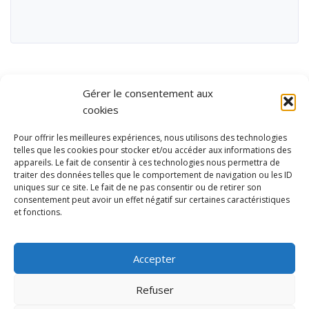
Gérer le consentement aux
cookies
Pour offrir les meilleures expériences, nous utilisons des technologies
telles que les cookies pour stocker et/ou accéder aux informations des
appareils. Le fait de consentir à ces technologies nous permettra de
traiter des données telles que le comportement de navigation ou les ID
uniques sur ce site. Le fait de ne pas consentir ou de retirer son
consentement peut avoir un effet négatif sur certaines caractéristiques
et fonctions.
Ubisport - Service en ligne pour la gestion des équipements sportifs
et de loisirs
Accepter
Contact
Politique de confidentialité
Refuser
Mentions légales