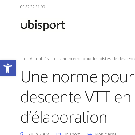
09 82 32 31 99
Actualités
Une norme pour les pistes de descente
Ouvrir la barre d’outils
Une norme pour l
descente VTT en
d’élaboration
5 juin 2008
ubisport
Non classé