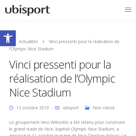
Tog
Nav
Ouvrir la barre d’outils
Actualités
Vinci pressenti pour la réalisation de
l’Olympic Nice Stadium
Vinci pressenti pour la
réalisation de l’Olympic
Nice Stadium
12 octobre 2010
ubisport
Non classé
Le groupement Vinci Wilmotte a été retenu pour construire
le grand stade de Nice, baptisé Olympic Nice Stadium, a
annoncé le 11 octobre le maire de Nice Christian Estrosi. Le