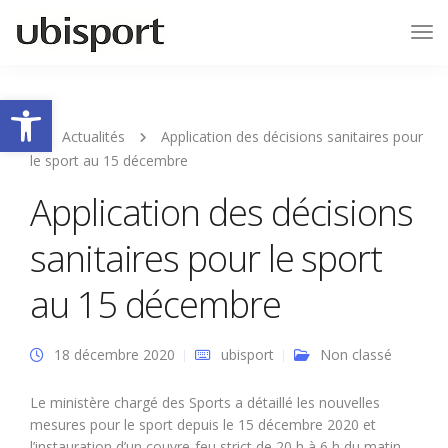
Tog
Nav
Ouvrir la barre d’outils
Actualités
Application des décisions sanitaires pour
le sport au 15 décembre
Application des décisions
sanitaires pour le sport
au 15 décembre
18 décembre 2020
ubisport
Non classé
Le ministère chargé des Sports a détaillé les nouvelles
mesures pour le sport depuis le 15 décembre 2020 et
l’instauration d’un couvre-feu strict de 20 h à 6 h du matin.