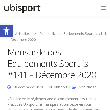
Tog
Nav
Ouvrir la barre d’outils
Actualités
Mensuelle des Equipements Sportifs #141
– Décembre 2020
Mensuelle des
Equipements Sportifs
#141 – Décembre 2020
18 décembre 2020
ubisport
Non classé
Véritable veille réglementaire et complément des Fiches
Pratiques Ubisport, ne manquez aucun texte en vous
abonnant gratuitement à « La Mensuelle des équipements