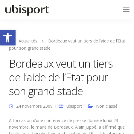
Tog
Nav
Ouvrir la barre d’outils
Actualités
Bordeaux veut un tiers de l’aide de l’Etat
pour son grand stade
Bordeaux veut un tiers
de l’aide de l’Etat pour
son grand stade
24 novembre 2009
ubisport
Non classé
A l’occasion d’une conférence de presse donnée lundi 23
novembre, le maire de Bordeaux, Alain Juppé, a affirmé que
la ville avait besoin d’une participation de l’Etat à hauteur de