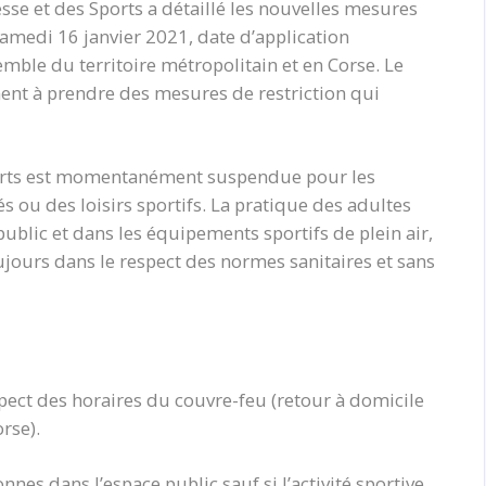
esse et des Sports a détaillé les nouvelles mesures
samedi 16 janvier 2021, date d’application
mble du territoire métropolitain et en Corse. Le
ment à prendre des mesures de restriction qui
verts est momentanément suspendue pour les
s ou des loisirs sportifs. La pratique des adultes
ublic et dans les équipements sportifs de plein air,
ours dans le respect des normes sanitaires et sans
spect des horaires du couvre-feu (retour à domicile
rse).
es dans l’espace public sauf si l’activité sportive