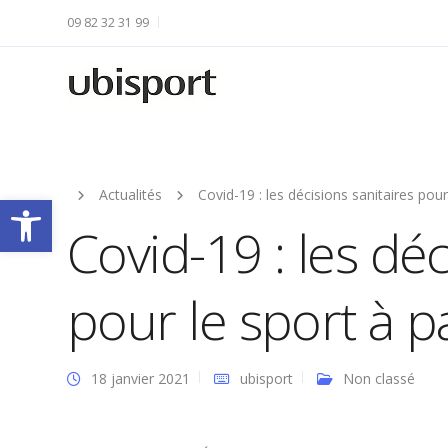
09 82 32 31 99
Actualités
Covid-19 : les décisions sanitaires pour
Ouvrir la barre d’outils
Covid-19 : les déc
pour le sport à pa
18 janvier 2021
ubisport
Non classé