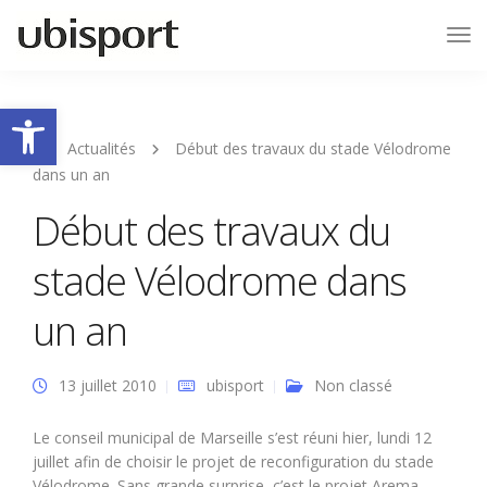
Tog
Nav
Ouvrir la barre d’outils
Actualités
Début des travaux du stade Vélodrome
dans un an
Début des travaux du
stade Vélodrome dans
un an
13 juillet 2010
ubisport
Non classé
Le conseil municipal de Marseille s’est réuni hier, lundi 12
juillet afin de choisir le projet de reconfiguration du stade
Vélodrome. Sans grande surprise, c’est le projet Arema,