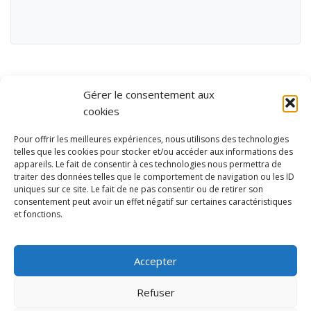
Gérer le consentement aux
cookies
Pour offrir les meilleures expériences, nous utilisons des technologies
telles que les cookies pour stocker et/ou accéder aux informations des
appareils. Le fait de consentir à ces technologies nous permettra de
traiter des données telles que le comportement de navigation ou les ID
uniques sur ce site. Le fait de ne pas consentir ou de retirer son
consentement peut avoir un effet négatif sur certaines caractéristiques
et fonctions.
Ubisport - Service en ligne pour la gestion des équipements sportifs
et de loisirs
Accepter
Contact
Politique de confidentialité
Refuser
Mentions légales