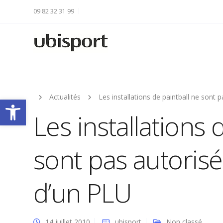
09 82 32 31 99
Actualités
Les installations de paintball ne sont 
Ouvrir la barre d’outils
Les installations 
sont pas autorisé
d’un PLU
14 juillet 2010
ubisport
Non classé