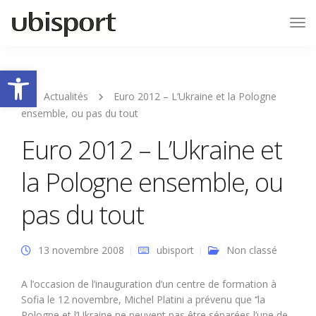
Tog
Nav
Ouvrir la barre d’outils
Actualités
Euro 2012 – L’Ukraine et la Pologne
ensemble, ou pas du tout
Euro 2012 – L’Ukraine et
la Pologne ensemble, ou
pas du tout
13 novembre 2008
ubisport
Non classé
A l’occasion de l’inauguration d’un centre de formation à
Sofia le 12 novembre, Michel Platini a prévenu que ‘’la
Pologne et l’Ukraine ne peuvent pas être séparées l’une de