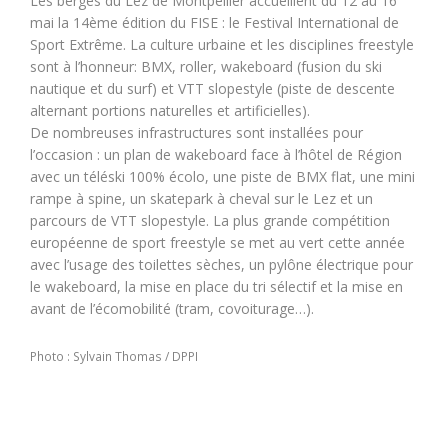
Les berges du Lez de Montpellier accueillent du 12 au 16
mai la 14ème édition du FISE : le Festival International de
Sport Extrême. La culture urbaine et les disciplines freestyle
sont à l’honneur: BMX, roller, wakeboard (fusion du ski
nautique et du surf) et VTT slopestyle (piste de descente
alternant portions naturelles et artificielles).
De nombreuses infrastructures sont installées pour
l’occasion : un plan de wakeboard face à l’hôtel de Région
avec un téléski 100% écolo, une piste de BMX flat, une mini
rampe à spine, un skatepark à cheval sur le Lez et un
parcours de VTT slopestyle. La plus grande compétition
européenne de sport freestyle se met au vert cette année
avec l’usage des toilettes sèches, un pylône électrique pour
le wakeboard, la mise en place du tri sélectif et la mise en
avant de l’écomobilité (tram, covoiturage…).
Photo : Sylvain Thomas / DPPI