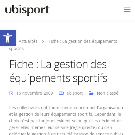
Tog
Nav
Ouvrir la barre d’outils
Actualités
Fiche : La gestion des équipements
sportifs
Fiche : La gestion des
équipements sportifs
16 novembre 2009
ubisport
Non classé
Les collectivités ont toute liberté concernant l’organisation
et la gestion de leurs équipements sportifs. Cependant, le
choix n’est pas toujours évident selon qu’elles décident de
gérer elles-mêmes leur service (régie directe) ou d’en
déléguer la gestion à un tiers (délégation de service public).