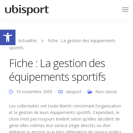
Tog
Nav
Ouvrir la barre d’outils
Actualités
Fiche : La gestion des équipements
sportifs
Fiche : La gestion des
équipements sportifs
16 novembre 2009
ubisport
Non classé
Les collectivités ont toute liberté concernant l’organisation
et la gestion de leurs équipements sportifs. Cependant, le
choix n’est pas toujours évident selon qu’elles décident de
gérer elles-mêmes leur service (régie directe) ou d’en
déléguer la gestion à un tiers (délégation de service public).