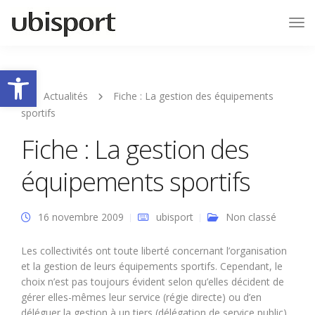
Tog
Nav
Ouvrir la barre d’outils
Actualités
Fiche : La gestion des équipements
sportifs
Fiche : La gestion des
équipements sportifs
16 novembre 2009
ubisport
Non classé
Les collectivités ont toute liberté concernant l’organisation
et la gestion de leurs équipements sportifs. Cependant, le
choix n’est pas toujours évident selon qu’elles décident de
gérer elles-mêmes leur service (régie directe) ou d’en
déléguer la gestion à un tiers (délégation de service public).