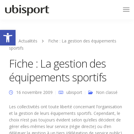
Tog
Nav
Ouvrir la barre d’outils
Actualités
Fiche : La gestion des équipements
sportifs
Fiche : La gestion des
équipements sportifs
16 novembre 2009
ubisport
Non classé
Les collectivités ont toute liberté concernant l’organisation
et la gestion de leurs équipements sportifs. Cependant, le
choix n’est pas toujours évident selon qu’elles décident de
gérer elles-mêmes leur service (régie directe) ou d’en
déléguer la gestion à un tiers (délégation de service public).