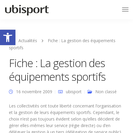
Tog
Nav
Ouvrir la barre d’outils
Actualités
Fiche : La gestion des équipements
sportifs
Fiche : La gestion des
équipements sportifs
16 novembre 2009
ubisport
Non classé
Les collectivités ont toute liberté concernant l’organisation
et la gestion de leurs équipements sportifs. Cependant, le
choix n’est pas toujours évident selon qu’elles décident de
gérer elles-mêmes leur service (régie directe) ou d’en
déléguer la gestion à un tiers (délégation de service public).