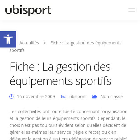
Tog
Nav
Ouvrir la barre d’outils
Actualités
Fiche : La gestion des équipements
sportifs
Fiche : La gestion des
équipements sportifs
16 novembre 2009
ubisport
Non classé
Les collectivités ont toute liberté concernant l’organisation
et la gestion de leurs équipements sportifs. Cependant, le
choix n’est pas toujours évident selon qu’elles décident de
gérer elles-mêmes leur service (régie directe) ou d’en
déléguer la gestion à un tiers (délégation de service public).