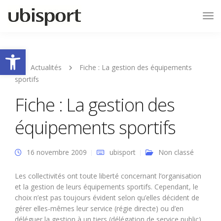
Tog
Nav
Ouvrir la barre d’outils
Actualités
Fiche : La gestion des équipements
sportifs
Fiche : La gestion des
équipements sportifs
16 novembre 2009
ubisport
Non classé
Les collectivités ont toute liberté concernant l’organisation
et la gestion de leurs équipements sportifs. Cependant, le
choix n’est pas toujours évident selon qu’elles décident de
gérer elles-mêmes leur service (régie directe) ou d’en
déléguer la gestion à un tiers (délégation de service public).