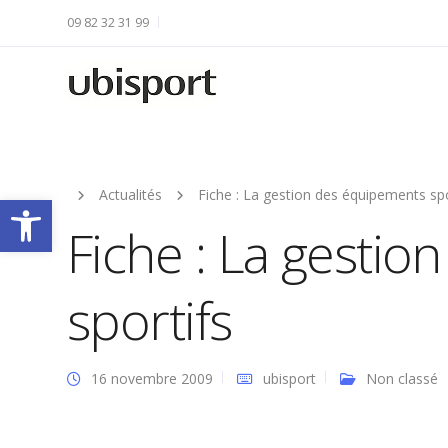
09 82 32 31 99
Actualités
Fiche : La gestion des équipements spo
Ouvrir la barre d’outils
Fiche : La gesti
sportifs
16 novembre 2009
ubisport
Non classé