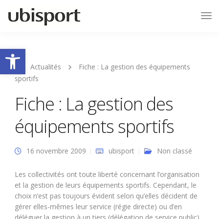
Tog
Nav
Ouvrir la barre d’outils
Actualités
Fiche : La gestion des équipements
sportifs
Fiche : La gestion des
équipements sportifs
16 novembre 2009
ubisport
Non classé
Les collectivités ont toute liberté concernant l’organisation
et la gestion de leurs équipements sportifs. Cependant, le
choix n’est pas toujours évident selon qu’elles décident de
gérer elles-mêmes leur service (régie directe) ou d’en
déléguer la gestion à un tiers (délégation de service public).