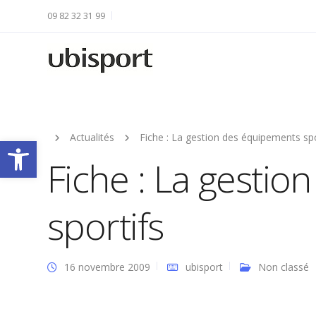
09 82 32 31 99
Actualités
Fiche : La gestion des équipements spo
Ouvrir la barre d’outils
Fiche : La gesti
sportifs
16 novembre 2009
ubisport
Non classé