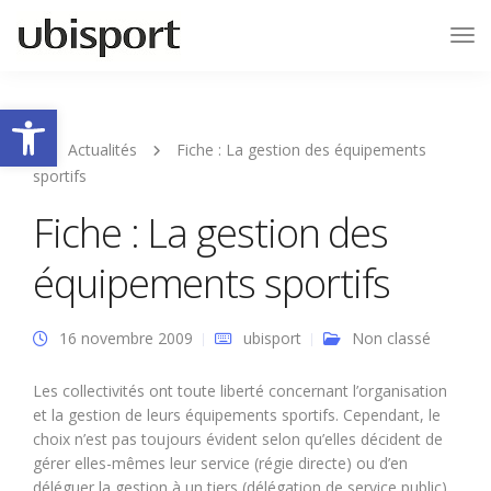
Tog
Nav
Ouvrir la barre d’outils
Actualités
Fiche : La gestion des équipements
sportifs
Fiche : La gestion des
équipements sportifs
16 novembre 2009
ubisport
Non classé
Les collectivités ont toute liberté concernant l’organisation
et la gestion de leurs équipements sportifs. Cependant, le
choix n’est pas toujours évident selon qu’elles décident de
gérer elles-mêmes leur service (régie directe) ou d’en
déléguer la gestion à un tiers (délégation de service public).