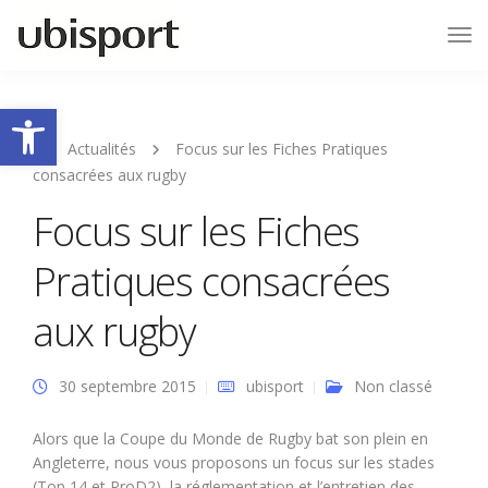
Tog
Nav
Ouvrir la barre d’outils
Actualités
Focus sur les Fiches Pratiques
consacrées aux rugby
Focus sur les Fiches
Pratiques consacrées
aux rugby
30 septembre 2015
ubisport
Non classé
Alors que la Coupe du Monde de Rugby bat son plein en
Angleterre, nous vous proposons un focus sur les stades
(Top 14 et ProD2), la réglementation et l’entretien des