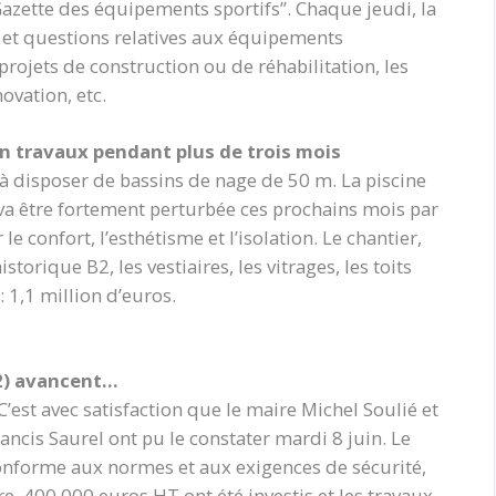
azette des équipements sportifs’’. Chaque jeudi, la
 et questions relatives aux équipements
rojets de construction ou de réhabilitation, les
ovation, etc.
 en travaux pendant plus de trois mois
 à disposer de bassins de nage de 50 m. La piscine
, va être fortement perturbée ces prochains mois par
le confort, l’esthétisme et l’isolation. Le chantier,
torique B2, les vestiaires, les vitrages, les toits
: 1,1 million d’euros.
2) avancent…
est avec satisfaction que le maire Michel Soulié et
is Saurel ont pu le constater mardi 8 juin. Le
conforme aux normes et aux exigences de sécurité,
re, 400.000 euros HT ont été investis et les travaux