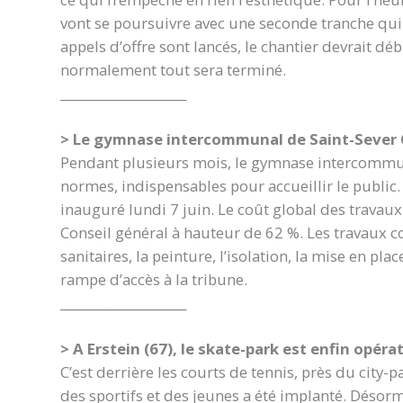
vont se poursuivre avec une seconde tranche qui c
appels d’offre sont lancés, le chantier devrait d
normalement tout sera terminé.
____________________
> Le gymnase intercommunal de Saint-Sever 
Pendant plusieurs mois, le gymnase intercommuna
normes, indispensables pour accueillir le public. L
inauguré lundi 7 juin. Le coût global des travau
Conseil général à hauteur de 62 %. Les travaux co
sanitaires, la peinture, l’isolation, la mise en p
rampe d’accès à la tribune.
____________________
> A Erstein (67), le skate-park est enfin opéra
C’est derrière les courts de tennis, près du cit
des sportifs et des jeunes a été implanté. Déso