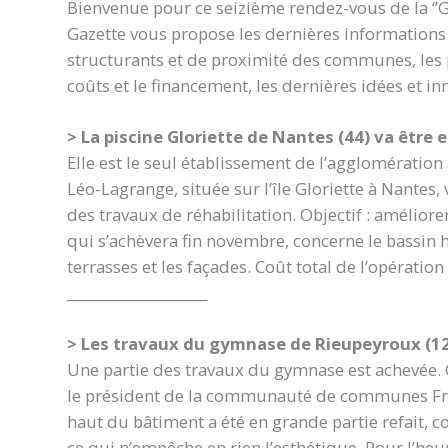
Bienvenue pour ce seizième rendez-vous de la ‘’G
Gazette vous propose les dernières informations
structurants et de proximité des communes, les p
coûts et le financement, les dernières idées et inn
> La piscine Gloriette de Nantes (44) va être
Elle est le seul établissement de l’agglomération
Léo-Lagrange, située sur l’île Gloriette à Nantes
des travaux de réhabilitation. Objectif : améliorer 
qui s’achèvera fin novembre, concerne le bassin his
terrasses et les façades. Coût total de l’opération 
____________________
> Les travaux du gymnase de Rieupeyroux (1
Une partie des travaux du gymnase est achevée. C’
le président de la communauté de communes Franc
haut du bâtiment a été en grande partie refait, 
ce qui n’empêche en rien l’esthétique. Pour l’heu