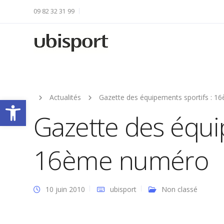
09 82 32 31 99
Actualités
Gazette des équipements sportifs : 
Ouvrir la barre d’outils
Gazette des équi
16ème numéro
10 juin 2010
ubisport
Non classé