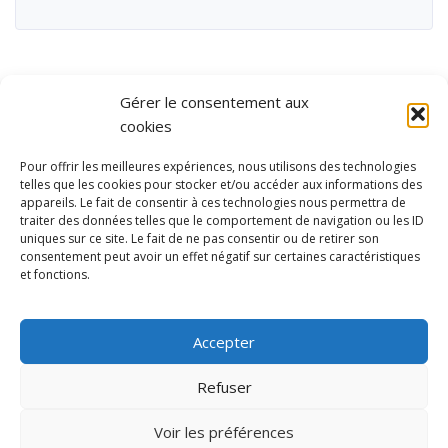
Gérer le consentement aux
cookies
Pour offrir les meilleures expériences, nous utilisons des technologies
telles que les cookies pour stocker et/ou accéder aux informations des
appareils. Le fait de consentir à ces technologies nous permettra de
traiter des données telles que le comportement de navigation ou les ID
uniques sur ce site. Le fait de ne pas consentir ou de retirer son
consentement peut avoir un effet négatif sur certaines caractéristiques
et fonctions.
Ubisport - Service en ligne pour la gestion des équipements sportifs
et de loisirs
Accepter
Contact
Politique de confidentialité
Refuser
Mentions légales
Administration
Voir les préférences