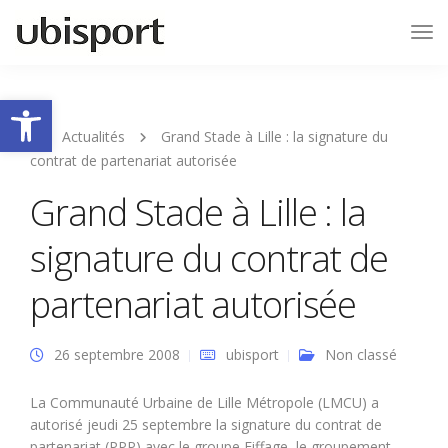
Tog
Nav
Ouvrir la barre d’outils
Actualités
Grand Stade à Lille : la signature du
contrat de partenariat autorisée
Grand Stade à Lille : la
signature du contrat de
partenariat autorisée
26 septembre 2008
ubisport
Non classé
La Communauté Urbaine de Lille Métropole (LMCU) a
autorisé jeudi 25 septembre la signature du contrat de
partenariat (PPP) avec le groupe Eiffage, le groupement