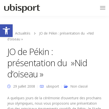
Tog
Nav
Ouvrir la barre d’outils
Actualités
JO de Pékin : présentation du »Nid
d’oiseau »
JO de Pékin :
présentation du »Nid
d’oiseau »
29 juillet 2008
ubisport
Non classé
A quelques jours de la cérémonie d’ouverture des prochains
jeux olympiques, nous vous proposons une présentation
d’un des principaux équipements sportifs de Pékin : le Stade