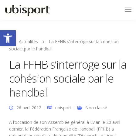
Tog
Nav
Ouvrir la barre d’outils
Actualités
La FFHB s’interroge sur la cohésion
sociale par le handball
La FFHB s’interroge sur la
cohésion sociale par le
handball
26 avril 2012
ubisport
Non classé
A l’occasion de son Assemblée général à Evian le 20 avril
dernier, la Fédération Française de Handball (FFHB) a
présenté les résultats de l’enquête ‘’Diagnostic national –