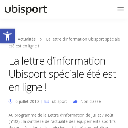
Tog
Nav
Ouvrir la barre d’outils
Actualités
La lettre d’information Ubisport spéciale
été est en ligne !
La lettre d’information
Ubisport spéciale été est
en ligne !
6 juillet 2010
ubisport
Non classé
Au programme de la Lettre d’information de juillet / août
(n°32) : la synthèse de l’actualité des équipements sportifs
du mois (stades, salles, piscines,…), la réglementation