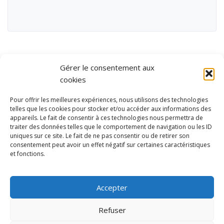
Gérer le consentement aux
cookies
Pour offrir les meilleures expériences, nous utilisons des technologies
telles que les cookies pour stocker et/ou accéder aux informations des
appareils. Le fait de consentir à ces technologies nous permettra de
traiter des données telles que le comportement de navigation ou les ID
uniques sur ce site. Le fait de ne pas consentir ou de retirer son
consentement peut avoir un effet négatif sur certaines caractéristiques
et fonctions.
Ubisport - Service en ligne pour la gestion des équipements sportifs
et de loisirs
Accepter
Contact
Politique de confidentialité
Refuser
Mentions légales