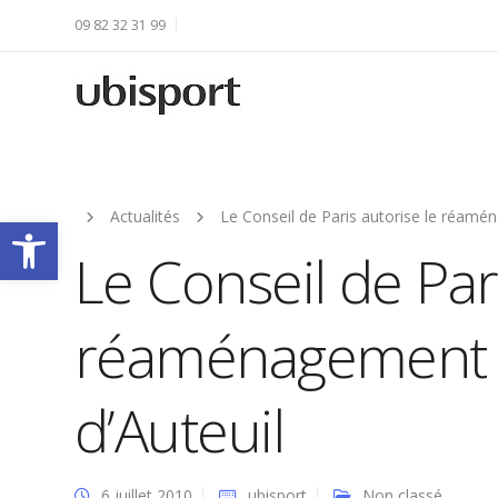
09 82 32 31 99
Actualités
Le Conseil de Paris autorise le réamé
Ouvrir la barre d’outils
Le Conseil de Pari
réaménagement 
d’Auteuil
6 juillet 2010
ubisport
Non classé