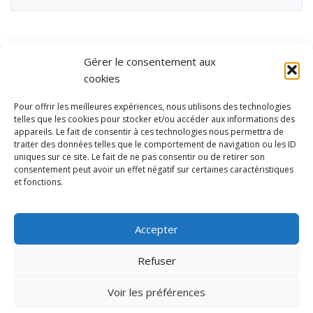
Gérer le consentement aux
cookies
Pour offrir les meilleures expériences, nous utilisons des technologies
telles que les cookies pour stocker et/ou accéder aux informations des
appareils. Le fait de consentir à ces technologies nous permettra de
traiter des données telles que le comportement de navigation ou les ID
uniques sur ce site. Le fait de ne pas consentir ou de retirer son
consentement peut avoir un effet négatif sur certaines caractéristiques
et fonctions.
Ubisport - Service en ligne pour la gestion des équipements sportifs
et de loisirs
Accepter
Contact
Politique de confidentialité
Refuser
Mentions légales
Administration
Voir les préférences