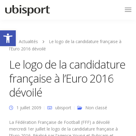
Tog
Nav
Ouvrir la barre d’outils
Actualités
Le logo de la candidature française à
l’Euro 2016 dévoilé
Le logo de la candidature
française à l’Euro 2016
dévoilé
1 juillet 2009
ubisport
Non classé
La Fédération Française de Football (FFF) a dévoilé
mercredi 1er juillet le logo de la candidature française à
l’Euro 2016. Réalisé par l’agence Young et Rubicam et