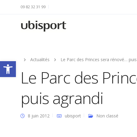
09 82 32 31 99
Actualités
Le Parc des Princes sera rénové… puis
Ouvrir la barre d’outils
Le Parc des Prin
puis agrandi
8 juin 2012
ubisport
Non classé