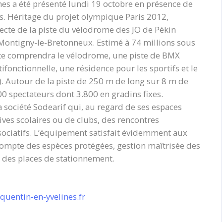
nes a été présenté lundi 19 octobre en présence de
ts. Héritage du projet olympique Paris 2012,
cte de la piste du vélodrome des JO de Pékin
à Montigny-le-Bretonneux. Estimé à 74 millions sous
 site comprendra le vélodrome, une piste de BMX
fonctionnelle, une résidence pour les sportifs et le
). Autour de la piste de 250 m de long sur 8 m de
00 spectateurs dont 3.800 en gradins fixes.
la société Sodearif qui, au regard de ses espaces
ives scolaires ou de clubs, des rencontres
ociatifs. L’équipement satisfait évidemment aux
ompte des espèces protégées, gestion maîtrisée des
on des places de stationnement.
quentin-en-yvelines.fr