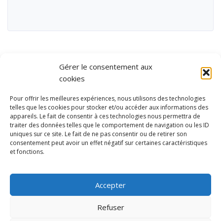
Gérer le consentement aux
cookies
Pour offrir les meilleures expériences, nous utilisons des technologies
telles que les cookies pour stocker et/ou accéder aux informations des
appareils. Le fait de consentir à ces technologies nous permettra de
traiter des données telles que le comportement de navigation ou les ID
uniques sur ce site. Le fait de ne pas consentir ou de retirer son
consentement peut avoir un effet négatif sur certaines caractéristiques
et fonctions.
Ubisport - Service en ligne pour la gestion des équipements sportifs
et de loisirs
Accepter
Contact
Politique de confidentialité
Refuser
Mentions légales