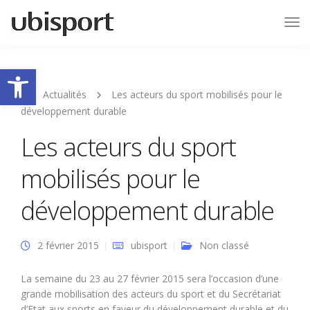
Tog
Nav
Ouvrir la barre d’outils
Actualités
Les acteurs du sport mobilisés pour le
développement durable
Les acteurs du sport
mobilisés pour le
développement durable
2 février 2015
ubisport
Non classé
La semaine du 23 au 27 février 2015 sera l’occasion d’une
grande mobilisation des acteurs du sport et du Secrétariat
d’Etat aux sports en faveur du développement durable et du