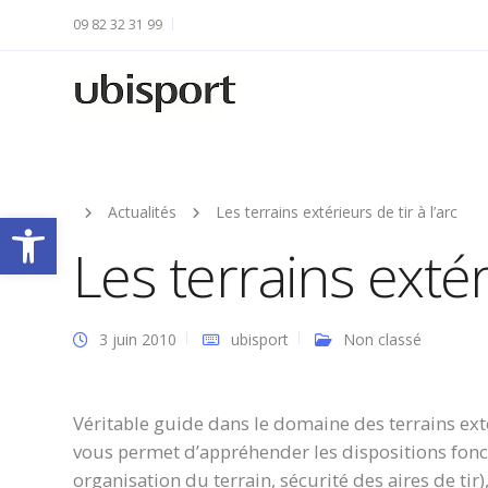
09 82 32 31 99
Actualités
Les terrains extérieurs de tir à l’arc
Ouvrir la barre d’outils
Les terrains extéri
3 juin 2010
ubisport
Non classé
Véritable guide dans le domaine des terrains extér
vous permet d’appréhender les dispositions fonct
organisation du terrain, sécurité des aires de ti