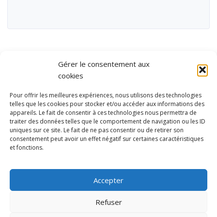
Gérer le consentement aux
cookies
Pour offrir les meilleures expériences, nous utilisons des technologies
telles que les cookies pour stocker et/ou accéder aux informations des
appareils. Le fait de consentir à ces technologies nous permettra de
traiter des données telles que le comportement de navigation ou les ID
uniques sur ce site. Le fait de ne pas consentir ou de retirer son
consentement peut avoir un effet négatif sur certaines caractéristiques
et fonctions.
Ubisport - Service en ligne pour la gestion des équipements sportifs
et de loisirs
Accepter
Contact
Politique de confidentialité
Refuser
Mentions légales