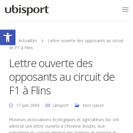
Tog
Nav
Ouvrir la barre d’outils
Actualités
Lettre ouverte des opposants au circuit
de F1 à Flins
Lettre ouverte des
opposants au circuit de
F1 à Flins
17 juin 2009
ubisport
Non classé
Plusieurs associations écologiques et agriculteurs bio ont
adressé une lettre ouverte à Christine Boutin, vice-
présidente du conseil général des Yvelines et ministre du