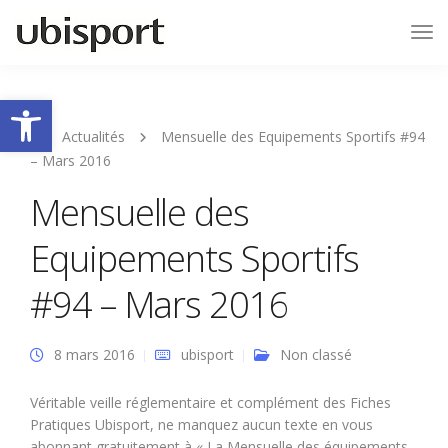
Tog
Nav
Ouvrir la barre d’outils
Actualités
Mensuelle des Equipements Sportifs #94
– Mars 2016
Mensuelle des
Equipements Sportifs
#94 – Mars 2016
8 mars 2016
ubisport
Non classé
Véritable veille réglementaire et complément des Fiches
Pratiques Ubisport, ne manquez aucun texte en vous
abonnant gratuitement à « La Mensuelle des équipements