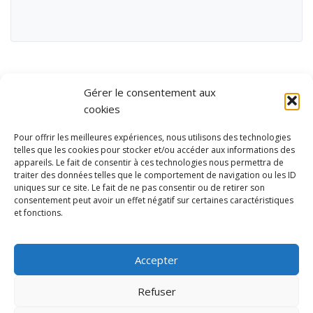
Gérer le consentement aux
cookies
Pour offrir les meilleures expériences, nous utilisons des technologies
telles que les cookies pour stocker et/ou accéder aux informations des
appareils. Le fait de consentir à ces technologies nous permettra de
traiter des données telles que le comportement de navigation ou les ID
uniques sur ce site. Le fait de ne pas consentir ou de retirer son
consentement peut avoir un effet négatif sur certaines caractéristiques
et fonctions.
Ubisport - Service en ligne pour la gestion des équipements sportifs
et de loisirs
Accepter
Contact
Politique de confidentialité
Refuser
Mentions légales