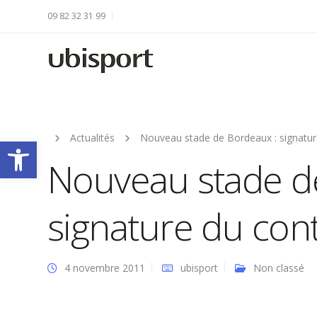
09 82 32 31 99
Actualités
Nouveau stade de Bordeaux : signature
Ouvrir la barre d’outils
Nouveau stade d
signature du cont
4 novembre 2011
ubisport
Non classé