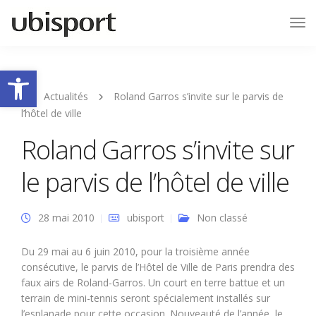
Tog
Nav
Ouvrir la barre d’outils
Actualités
Roland Garros s’invite sur le parvis de
l’hôtel de ville
Roland Garros s’invite sur
le parvis de l’hôtel de ville
28 mai 2010
ubisport
Non classé
Du 29 mai au 6 juin 2010, pour la troisième année
consécutive, le parvis de l’Hôtel de Ville de Paris prendra des
faux airs de Roland-Garros. Un court en terre battue et un
terrain de mini-tennis seront spécialement installés sur
l’esplanade pour cette occasion. Nouveauté de l’année, le