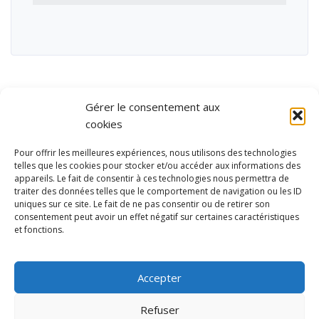
Gérer le consentement aux
cookies
Pour offrir les meilleures expériences, nous utilisons des technologies
telles que les cookies pour stocker et/ou accéder aux informations des
appareils. Le fait de consentir à ces technologies nous permettra de
traiter des données telles que le comportement de navigation ou les ID
uniques sur ce site. Le fait de ne pas consentir ou de retirer son
consentement peut avoir un effet négatif sur certaines caractéristiques
et fonctions.
Ubisport - Service en ligne pour la gestion des équipements sportifs
et de loisirs
Accepter
Contact
Politique de confidentialité
Refuser
Mentions légales